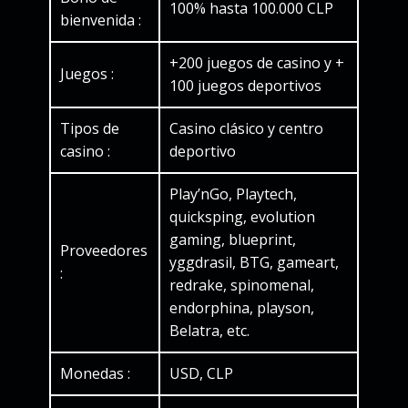
100% hasta 100.000 CLP
bienvenida :
+200 juegos de casino y +
Juegos :
100 juegos deportivos
Tipos de
Casino clásico y centro
casino :
deportivo
Play’nGo, Playtech,
quicksping, evolution
gaming, blueprint,
Proveedores
yggdrasil, BTG, gameart,
:
redrake, spinomenal,
endorphina, playson,
Belatra, etc.
Monedas :
USD, CLP