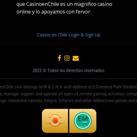
que CasinoenChile es un magnífico casino
online y lo apoyamos con fervor.
Casino en Chile Login & Sign Up