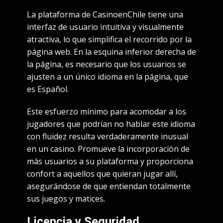
La plataforma de CasinoenChile tiene una
interfaz de usuario intuitiva y visualmente
atractiva, lo que simplifica el recorrido por la
página web. En la esquina inferior derecha de
la página, es necesario que los usuarios se
ajusten a un único idioma en la página, que
es Español.
Este esfuerzo mínimo para acomodar a los
jugadores que podrían no hablar este idioma
con fluidez resulta verdaderamente inusual
en un casino. Promueve la incorporación de
más usuarios a su plataforma y proporciona
confort a aquellos que quieran jugar allí,
asegurándose de que entiendan totalmente
sus juegos y matices.
Licencia y Seguridad