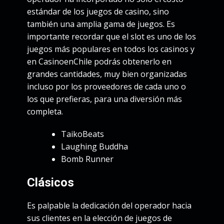
estándar de los juegos de casino, sino
también una amplia gama de juegos. Es
importante recordar que el slot es uno de los
juegos más populares en todos los casinos y
en CasinoenChile podrás obtenerlo en
grandes cantidades, muy bien organizadas
incluso por los proveedores de cada uno o
los que prefieras, para una diversión más
completa.
TaikoBeats
Laughing Buddha
Bomb Runner
Clásicos
Es palpable la dedicación del operador hacia
sus clientes en la elección de juegos de