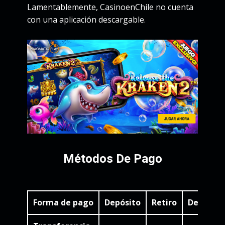
Lamentablemente, CasinoenChile no cuenta
con una aplicación descargable.
Métodos De Pago
Forma de pago
Depósito
Retiro
Depósito