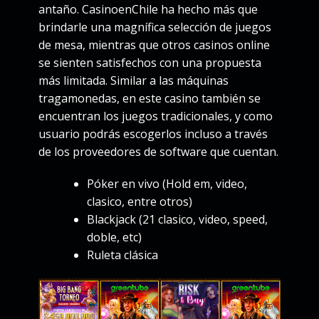
antaño. CasinoenChile ha hecho más que
brindarle una magnífica selección de juegos
de mesa, mientras que otros casinos online
se sienten satisfechos con una propuesta
más limitada. Similar a las máquinas
tragamonedas, en este casino también se
encuentran los juegos tradicionales, y como
usuario podrás escogerlos incluso a través
de los proveedores de software que cuentan.
Póker en vivo (Hold em, video,
clasico, entre otros)
Blackjack (21 clasico, video, speed,
doble, etc)
Ruleta clásica