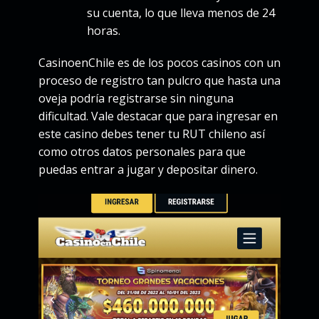
su cuenta, lo que lleva menos de 24
horas.
CasinoenChile es de los pocos casinos con un
proceso de registro tan pulcro que hasta una
oveja podría registrarse sin ninguna
dificultad. Vale destacar que para ingresar en
este casino debes tener tu RUT chileno así
como otros datos personales para que
puedas entrar a jugar y depositar dinero.